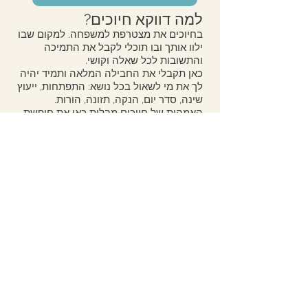
למה דווקא חיוכים?
בחיוכים את מצטרפת למשפחה. למקום שבו
ילוו אותך ובו תוכלי לקבל את התמיכה
והתשובות לכל שאלה וקושי.
כאן תקבלי את החבילה המלאה ותמיד יהיה
לך את מי לשאול בכל נושא: התפתחות, ייעוץ
שינה, סדר יום, הנקה, תזונה, הורות.
האמהות של חיוכים מבלות כאן את חופשת
הלידה, ממשיכות לבקר בחוגי אחה"צ,
מקבלות מענה בקשיי שינה ובהמשך בקבלת
כלים להדרכה הורית.
מחפשת סדנאות לתינוקות? מחפש חוג
מוסיקה לגיל הרך? פעילות לאחר הצהרים
עם התינוק?
בואו לחיוכים. בכפר גנים ג' בפתח תקוה.​
חוגים והפעילויות מתאימים לתינוקות החל
מלידה עם סדנאות התפתחות, בייבי יוגה
לגלאים הקטנים וחוג התעמלות לגלאי שנה
עד לגיל שנתיים.
< רוצה לקרוא טיפים ועצות