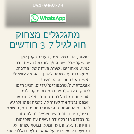
054-5950373
מתגלגלים מצחוק
חוג לגיל 3-7 חודשים
פתאום, תוך כמה ימים, העובר הקטן שלך
שבעיקר אכל וישן הופך לתינוק! הגזים כבר
כמעט מאחורינו, שעות הערות שלו הולכות
ומתארכות ואת מנסה להבין – אז מה עושים?
מיצינו את התחנות הקבועות
אוניברסיטה/טרמפולינה/ידיים, הגיע הזמן
לשחק. זה השלב שבו התינוק חוקר ולומד
מסביבתו ומתחיל להתנסות בדחיפה ותנועה
ואנחנו נלמד איך לעזור לו, לעניין אותו ולהגיע
לתחנות ההתפתחות הבאות: התהפכויות, הושטת
ידיים, סיבוב סביב ציר ואפילו זחילת גחון.
גם בסדנא הזו הלמידה נעשית עם מקסימום
חוויות, הנאה, תנועה ומגע. בנוסף נשוחח על
הנושאים שמטרידים על אמא בגילאים הללו: מתי