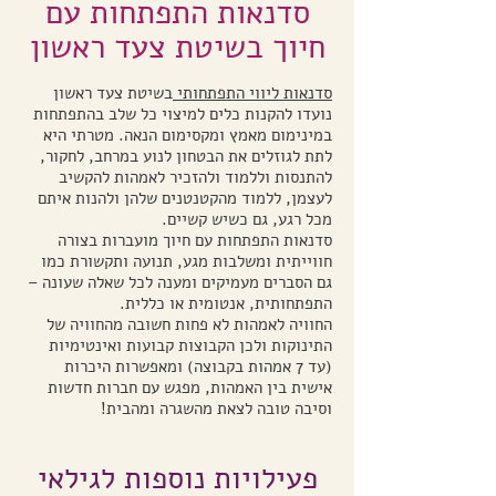
סדנאות התפתחות עם
חיוך בשיטת צעד ראשון
סדנאות ליווי התפתחותי
בשיטת צעד ראשון
נועדו להקנות כלים למיצוי כל שלב בהתפתחות
במינימום מאמץ ומקסימום הנאה. מטרתי היא
לתת לגוזלים את הבטחון לנוע במרחב, לחקור,
להתנסות וללמוד ולהזכיר לאמהות להקשיב
לעצמן, ללמוד מהקטנטנים שלהן ולהנות איתם
מכל רגע, גם כשיש קשיים.
סדנאות התפתחות עם חיוך מועברות בצורה
חווייתית ומשלבות מגע, תנועה ותקשורת כמו
גם הסברים מעמיקים ומענה לכל שאלה שעונה –
התפתחותית, אנטומית או כללית.
החוויה לאמהות לא פחות חשובה מהחוויה של
התינוקות ולכן הקבוצות קבועות ואינטימיות
(עד 7 אמהות בקבוצה) ומאפשרות היכרות
אישית בין האמהות, מפגש עם חברות חדשות
וסיבה טובה לצאת מהשגרה ומהבית!
פעילויות נוספות לגילאי