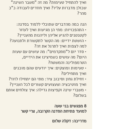
ואיך להתחיל טעימות? מה זה "משבר השינה"
שכולן מדברות עליו? ואיך חוזרים לעבודה כ"כ
מהר?
הנה כמה מהדברים שתוכלי ללמוד בסדנה:
• התהפכויות: מתי הן מגיעות ואיך לעזור
לקטנטנים להגיע אליהן וליהנות מהעניין?
• הושטת ידיים: מה הקשר לתקשורת ולתנועה?
למה לצפות ואיך לתרגל את זה?
• סדר יום ל"מתקדמים": מה עושים עם שעות
היום? מה עושים כשמיצינו את הידיים,
הטרמפולינה והמשטח?
• טעימות ומוצקים: איך יודעים שהם מוכנים
ואיך מתחילים?
• זחילת גחון וסיבוב ציר: מתי הם יתחילו לזוז?
ואיך מוטיבציה וצעצועים קשורים לכל העניין?
• משברי שינה וקפיצות גדילה: איך צולחים אותם
בשלום?
8 מפגשים בני שעה
למועד פתיחת הסדנה הקרובה, צרי קשר
מדריכה: דקלה שלום