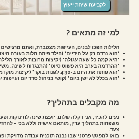
לקביעת שיחת ייעוץ
למי זה מתאים ?
הלילות הפכו לבנים, העייפות מצטברת, ואתם מרגישים ש
"הוא נרדם רק על הידיים" (הילד פיתח תלות בעזרה חיצ
"היא קמה כל שעה עגולה" (יקיצות מרובות לאורך הלילה 
"ההרדמה בערב היא פשוט סיוט" (התנגדות לשינה, משיכ
"הוא פותח את היום ב-4:30 לפנות בוקר" (יקיצות מוקדמות וקושי לחזור לישון עד הבוקר)
"הוא בכלל לא ישן ביום" (קושי בניהול סדר יום ועייפות י
מה מקבלים בתהליך?
נעים להכיר, אני דקלה שלום, יועצת שינה לתינוקות ופע
משפחות בתהליך עדין, מותאם אישית וללא בכי - להחזי
צעד.
בואו למפגש פרטני שבו נבנה תוכנית עבודה מדויקת ופ