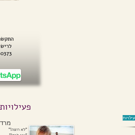
התקשר
לרישו
50373
פעילויות
ילויות
מרד 
"לא רוצה!"