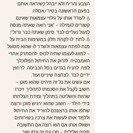
הצבע והריח ולא ייבהל כשיראה אותם 
בפעם הראשונה בסיר/אסלה.
5. לעודד אותו על גילויי עצמאות שאינם 
קשורים לגמילה – "אני רואה שאתה מנסה 
לנעול נעליים לבד. סימן שאתה כבר גדול"!
6. לתת  לו לקחת חלק במשימות הבית על 
מנת לפתח עצמאות ולשדר לו שהוא מסוגל 
– למזוג לעצמו שתיה לכוס, להסתרק אחרי 
האמבטיה, לזרוק את החיתול המלוכלך 
לפח, להניח בגדים בסל הכביסה, לרחוץ 
ידיים לבד, לצחצח שיניים ועוד. 
אם עשינו את כל זה וזיהינו שהוא מוכן – 
חשוב לקבל את הסכמתו לתהליך. זיכרו 
שהיות והשליטה בתהליך ומידת הצלחתו 
בידי הילד – חשוב שהוא ירגיש מוכן ורוצה. 
שתפו אותו ברצונכם להוריד את החיתול 
וללמד אותו לעשות את צרכיו בשירותים 
ושאלו אותו אם הוא רוצה.אם התשובה 
תהיה שלילית – חכו עם זה ונסו שוב 