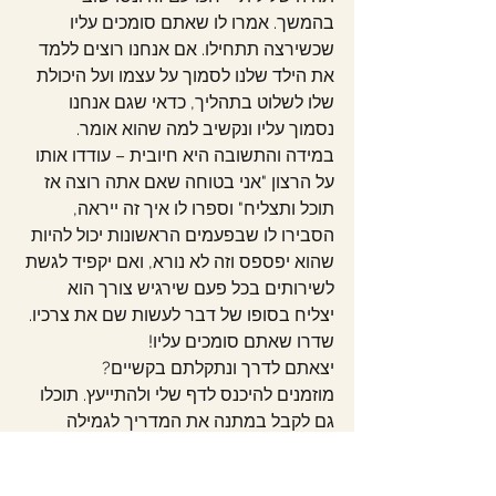
בהמשך. אמרו לו שאתם סומכים עליו 
שכשירצה תתחילו. אם אנחנו רוצים ללמד 
את הילד שלנו לסמוך על עצמו ועל היכולת 
שלו לשלוט בתהליך, כדאי שגם אנחנו 
נסמוך עליו ונקשיב למה שהוא אומר.
במידה והתשובה היא חיובית – עודדו אותו 
על הרצון "אני בטוחה שאם אתה רוצה אז 
תוכל ותצליח" וספרו לו איך זה ייראה, 
הסבירו לו שבפעמים הראשונות יכול להיות 
שהוא יפספס וזה לא נורא, ואם יקפיד לגשת 
לשירותים בכל פעם שירגיש צורך הוא 
יצליח בסופו של דבר לעשות שם את צרכיו.
שדרו שאתם סומכים עליו!
יצאתם לדרך ונתקלתם בקשיים?
מוזמנים להיכנס לדף שלי ולהתייעץ. תוכלו 
גם לקבל במתנה את המדריך לגמילה 
מחיתולים ובו פרק על התמודדות עם קשיים 
בתהליך.